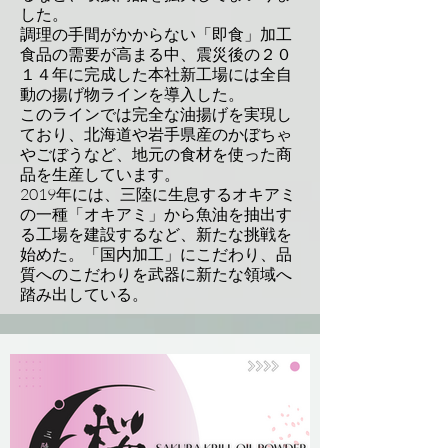
した。
調理の手間がかからない「即食」加工
食品の需要が高まる中、震災後の２０
１４年に完成した本社新工場には全自
動の揚げ物ラインを導入した。
このラインでは完全な油揚げを実現し
ており、北海道や岩手県産のかぼちゃ
やごぼうなど、地元の食材を使った商
品を生産しています。
2019年には、三陸に生息するオキアミ
の一種「オキアミ」から魚油を抽出す
る工場を建設するなど、新たな挑戦を
始めた。「国内加工」にこだわり、品
質へのこだわりを武器に新たな領域へ
踏み出している。